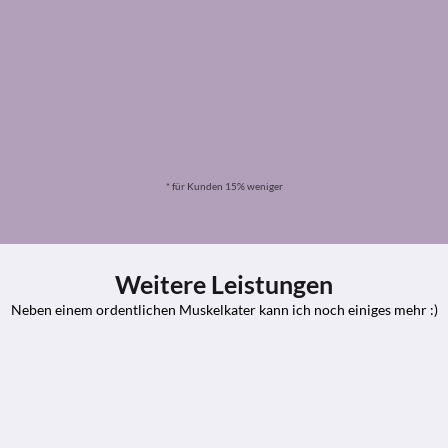
10er Abo Personaltraining
CHF 1'100.-
Maximaler Motivations-Boost
Individuelles Training
Technik verbessern
Personalisierter Ernährungsplan
Persönlicher Trainingsplan
Gewicht verlieren
Traumkörper erreichen
Personaltraining buchen
* für Kunden 15% weniger
Weitere Leistungen
Neben einem ordentlichen Muskelkater kann ich noch einiges mehr :)
Trainingsplan
55 min.
CHF 120.-
Personalisierter Traininsplan