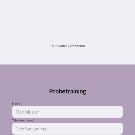
55 min.
CHF 120.-
Beschwerdenanalyse
Schmerzen lindern
Beweglichkeit verbessern
Verspannungen lösen
Lösen von Muskelverklebungen
Tipps für Übungen zur Prävention
* für Kunden 15% weniger
Probetraining
Name*
Telefonnummer*