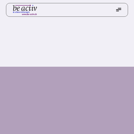
Krankenkassen anerkannt
Gratis
Leute kennenlernen
Mich kennenlernen
Outdoorstudio kennenlernen
Muskelkater abholen ;)