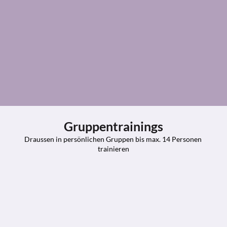
Gratis Probetraining
Gruppentrainings
Draussen in persönlichen Gruppen bis max. 14 Personen 
trainieren
10er Abo
CHF 230.-
Alle Gruppentrainings
Krankenkassenbestätigung
Beweglicher werden